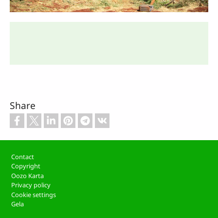
On Monday, August 10, 2026, this
website will move to zayse.ethiosites.org
Please save this new address in your
bookmarks or favorites and continue
visiting the website!
OK
Share
Footer
Contact
Copyright
Oozo Karta
Privacy policy
Cookie settings
Gela